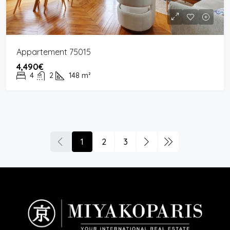
Appartement 75015
4,490€
4
2
148
m²
1
2
3