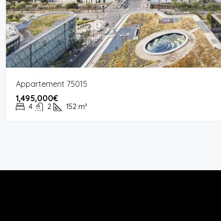
Appartement 75015
1,495,000€
4
2
152
m²