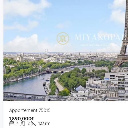
Appartement 75015
1,890,000€
4
2
127
m²