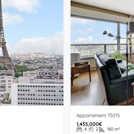
Appartement 75015
1,435,000€
4
2
160
m²