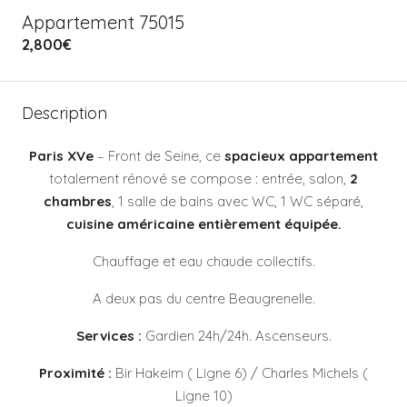
Appartement 75015
2,800€
Description
Paris XVe
– Front de Seine, ce
spacieux appartement
totalement rénové se compose : entrée, salon,
2
chambres
, 1 salle de bains avec WC, 1 WC séparé,
cuisine américaine entièrement équipée.
Chauffage et eau chaude collectifs.
A deux pas du centre Beaugrenelle.
Services :
Gardien 24h/24h. Ascenseurs.
Proximité :
Bir Hakeim ( Ligne 6) / Charles Michels (
Ligne 10)