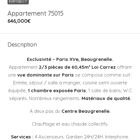
利用可能の下
Appartement 75015
646,000€
Description
Exclusivité – Paris XVe, Beaugrenelle.
Appartement
2/3 pièces de 60,45m² Loi Carrez
offrant
une
vue dominante sur Paris
se compose comme suit :
Entrée, séjour / salle à manger, cuisine semi ouverte
équipée,
1 chambre exposée Paris
, 1 salle de bains, W.C
séparés. Nombreux rangements.
Matériaux de qualité.
A deux pas du
Centre Beaugrenelle.
Chauffage et eau chaude collectifs.
Services :
4
Ascenseurs. Gardien 24H/24H. Interphone.