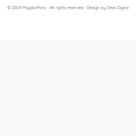
© 2024 MiyakoParis - All rights reserved -
Design by Desk Digital
料金
法的通知
個人情報の保護について