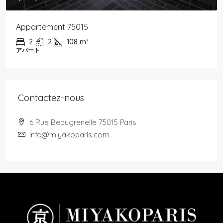
Appartement 75015
2
2
108
m²
アパート
Contactez-nous
6 Rue Beaugrenelle 75015 Paris
info@miyakoparis.com