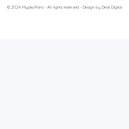
© 2024 MiyakoParis - All rights reserved -
Design by Desk Digital
料金
法的通知
個人情報の保護について