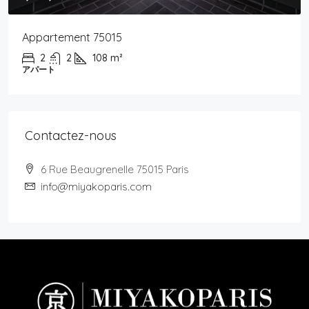
Appartement 75015
2
2
108
m²
アパート
Contactez-nous
6 Rue Beaugrenelle 75015 Paris
info@miyakoparis.com