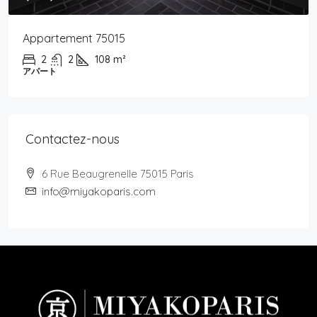
Appartement 75015
2
2
108
m²
アパート
Contactez-nous
6 Rue Beaugrenelle 75015 Paris
info@miyakoparis.com