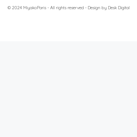
© 2024 MiyakoParis - All rights reserved -
Design by Desk Digital
料金
法的通知
個人情報の保護について