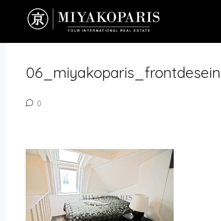
06_miyakoparis_frontdesein
0