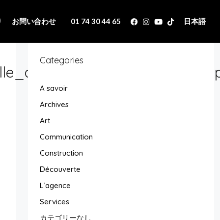
り
お問い合わせ
01 74 30 44 65
日本語
Categories
lle_appartementfrontdeseine_ap
A savoir
Archives
Art
Communication
Construction
Découverte
L’agence
Services
カテゴリーなし