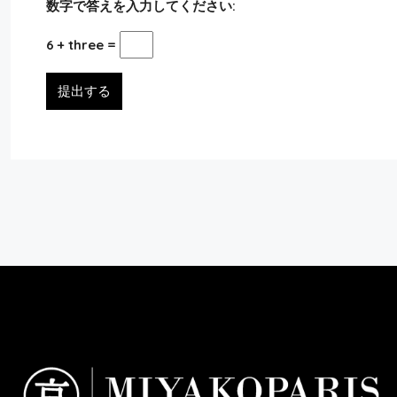
Appartement 75015
数字で答えを入力してください:
3
2
131
m²
6 + three =
アパート
提出する