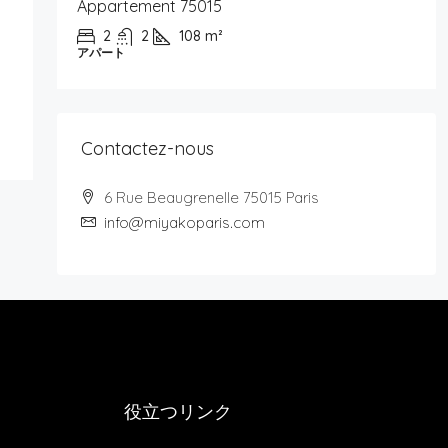
Appartement 75015
2
2
108
m²
アパート
Contactez-nous
6 Rue Beaugrenelle 75015 Paris
info@miyakoparis.com
役立つリンク