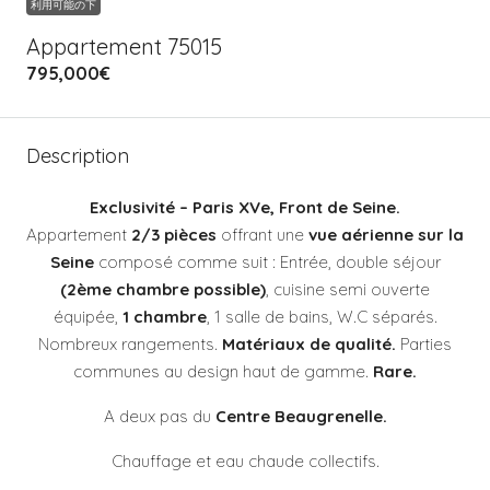
利用可能の下
Appartement 75015
795,000€
Description
Exclusivité
– Paris XVe, Front de Seine.
Appartement
2/3 pièces
offrant une
vue aérienne sur la
Seine
composé comme suit : Entrée, double séjour
(2ème chambre possible)
, cuisine semi ouverte
équipée,
1 chambre
, 1 salle de bains, W.C séparés.
Nombreux rangements.
Matériaux de qualité.
Parties
communes au design haut de gamme.
Rare.
A deux pas du
Centre Beaugrenelle.
Chauffage et eau chaude collectifs.