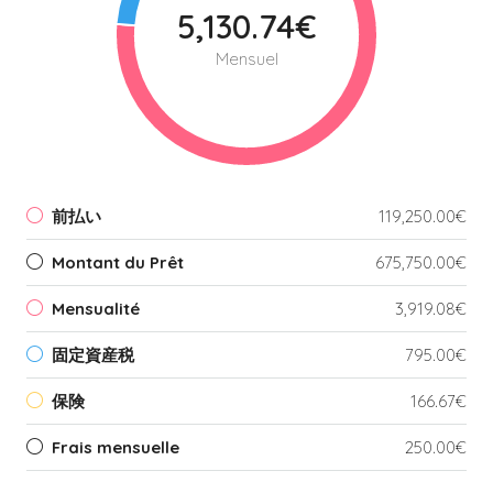
5,130.74€
Mensuel
前払い
119,250.00€
Montant du Prêt
675,750.00€
Mensualité
3,919.08€
固定資産税
795.00€
保険
166.67€
Frais mensuelle
250.00€