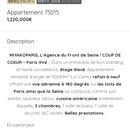
例外的なプロパティ
利用不可
販売者: MIYAKOPARIS
Appartement 75015
1,220,000€
Description
MIYAKOPARIS, L’Agence du Front de Seine ! COUP DE
COEUR – Paris XVe
– Dans un immeuble de bon standing
et haute surveillance,
étage élevé
. Appartement
climatisé d’angle de 106,89m² Loi Carrez
refait à neuf
offrant une
vue aérienne à 180 degrés
sur
les toits de
Paris ainsi que la Seine
se compose comme suit:
entrée, spacieux séjour,
cuisine américaine
entièrement
équipée,
3 chambres,
1 salle de bains, 1 salle de
douche, WC invités.
Belles prestations.
En savoir plus