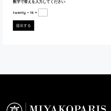
Appartement 75015
数字で答えを入力してください:
3
2
131
m²
twenty − 16 =
アパート
提出する