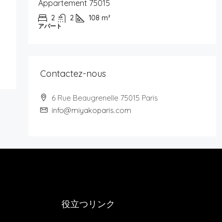
Appartement 75015
2
2
108
m²
アパート
Contactez-nous
6 Rue Beaugrenelle 75015 Paris
info@miyakoparis.com
役立つリンク