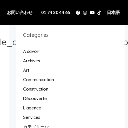
り
お問い合わせ
01 74 30 44 65
日本語
Categories
lle_appartementfrontdeseine_ap
A savoir
Archives
Art
Communication
Construction
Découverte
L’agence
Services
カテゴリーなし