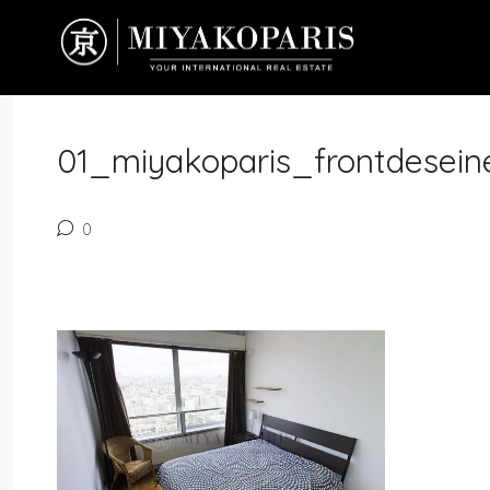
01_miyakoparis_frontdesein
0