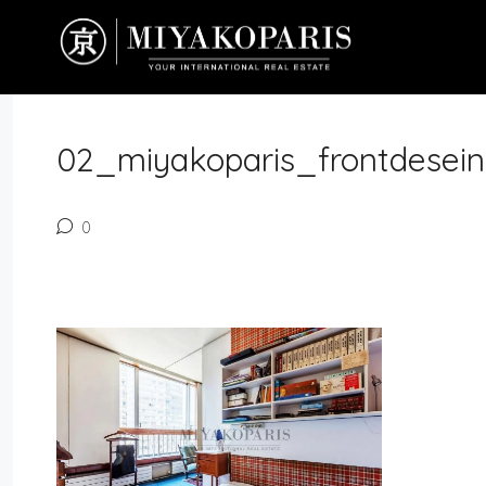
02_miyakoparis_frontdesein
0