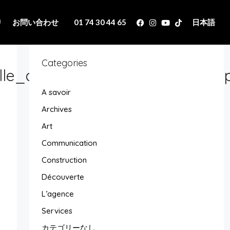
り
お問い合わせ
01 74 30 44 65
日本語
Categories
lle_appartementfrontdeseine_ap
A savoir
Archives
Art
Communication
Construction
Découverte
L’agence
Services
カテゴリーなし