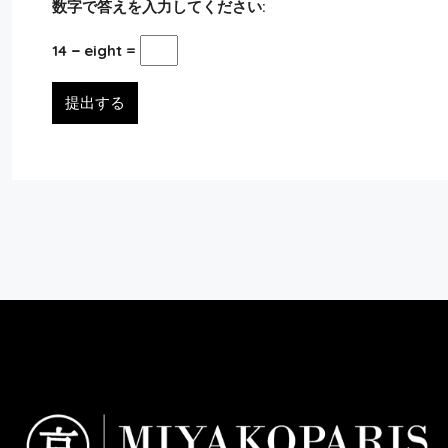
Appartement 75015
数字で答えを入力してください:
3
2
131
m²
14 − eight =
アパート
提出する