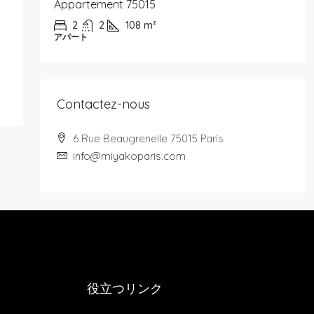
Appartement 75015
2
2
108
m²
アパート
Contactez-nous
6 Rue Beaugrenelle 75015 Paris
info@miyakoparis.com
役立つリンク