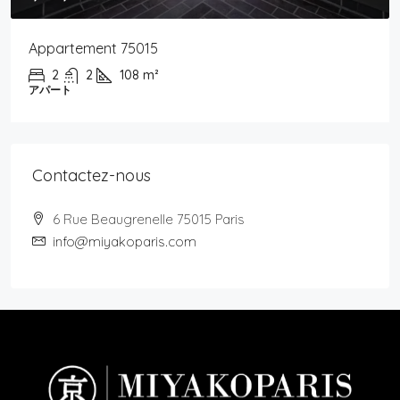
Appartement 75015
2
2
108
m²
アパート
Contactez-nous
6 Rue Beaugrenelle 75015 Paris
info@miyakoparis.com