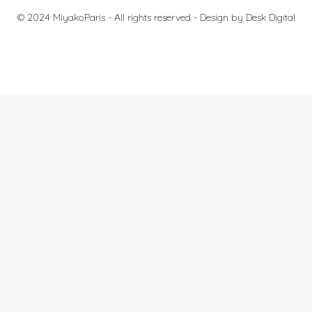
© 2024 MiyakoParis - All rights reserved -
Design by Desk Digital
料金
法的通知
個人情報の保護について