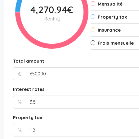
Mensualité
4,270.94€
Property tax
Monthly
Insurance
Frais mensuelle
Total amount
€
Interest rates
%
Property tax
%