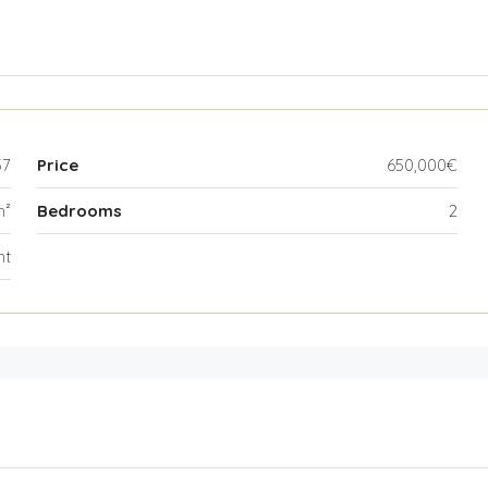
57
Price
650,000€
m²
Bedrooms
2
nt