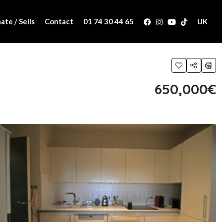
ate / Sells
Contact
01 74 30 44 65
UK
650,000€