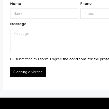
Name
Phone
Message
By submitting this form, I agree
the conditions for the prot
Planning a visiting