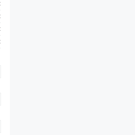
€
€
€
€