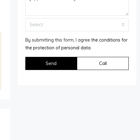
Select
By submitting this form, I agree
the conditions for
the protection of personal data
Send
Call