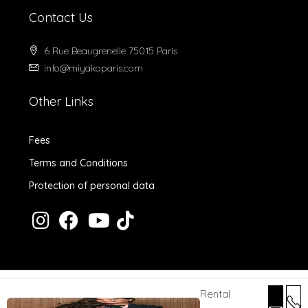
Contact Us
6 Rue Beaugrenelle 75015 Paris
info@miyakoparis.com
Other Links
Fees
Terms and Conditions
Protection of personal data
Rental
© 2024 MiyakoParis - All rights reserved -
Design by Desk Digital