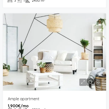
3
1
2450
m²
Ample apartment
1,900€/mo