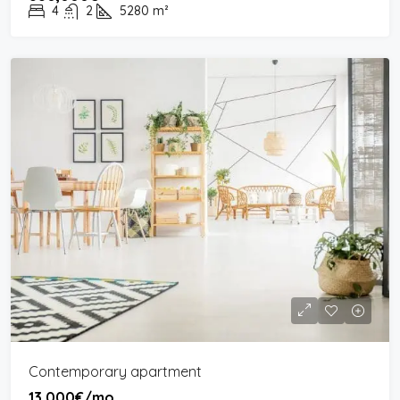
4
2
5280
m²
Contemporary apartment
13,000€/mo