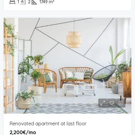
1
2
1749
m²
Renovated apartment at last floor
2,200€/mo