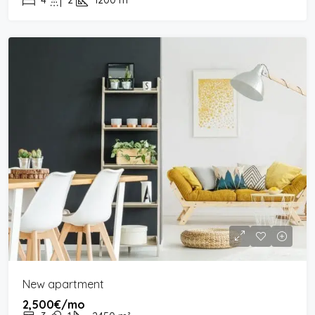
4
2
1200
m²
New apartment
2,500€/mo