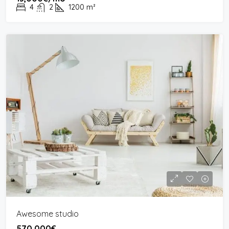
4
2
1200
m²
Awesome studio
570,000€