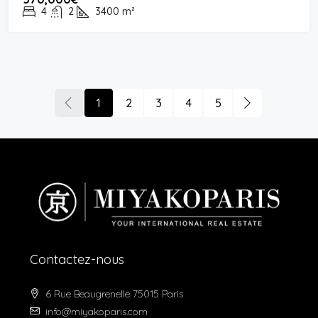
4
2
3400
m²
1
2
3
4
5
Contactez-nous
6 Rue Beaugrenelle 75015 Paris
info@miyakoparis.com