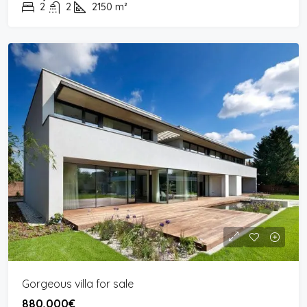
2
2
2150
m²
Gorgeous villa for sale
880,000€