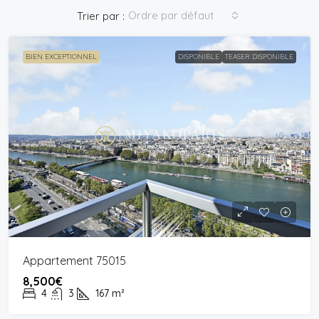
Ordre par défaut
Trier par :
BIEN EXCEPTIONNEL
DISPONIBLE
TEASER DISPONIBLE
Appartement 75015
8,500€
4
3
167
m²