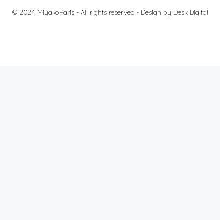
© 2024 MiyakoParis - All rights reserved -
Design by Desk Digital
料金
法的通知
個人情報の保護について