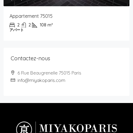
Appartement 75015
2
2
108
m²
アパート
Contactez-nous
6 Rue Beaugrenelle 75015 Paris
info@miyakoparis.com