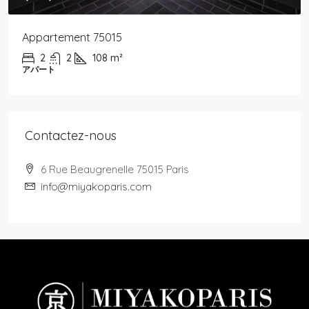
Appartement 75015
2
2
108
m²
アパート
Contactez-nous
6 Rue Beaugrenelle 75015 Paris
info@miyakoparis.com