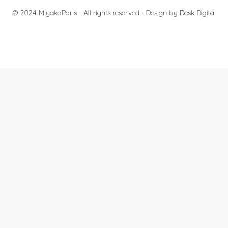
© 2024 MiyakoParis - All rights reserved -
Design by Desk Digital
料金
法的通知
個人情報の保護について