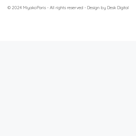
© 2024 MiyakoParis - All rights reserved -
Design by Desk Digital
料金
法的通知
個人情報の保護について