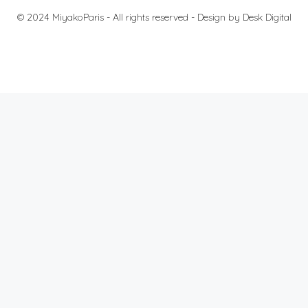
© 2024 MiyakoParis - All rights reserved -
Design by Desk Digital
料金
法的通知
個人情報の保護について