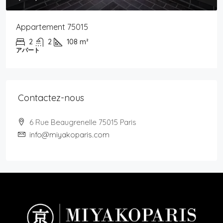
Appartement 75015
2
2
108
m²
アパート
Contactez-nous
6 Rue Beaugrenelle 75015 Paris
info@miyakoparis.com