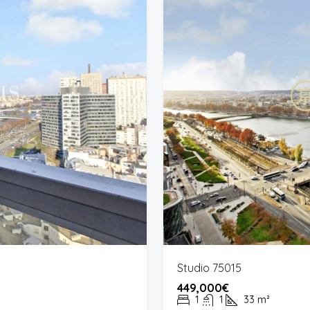
Studio 75015
449,000€
1
1
33
m²