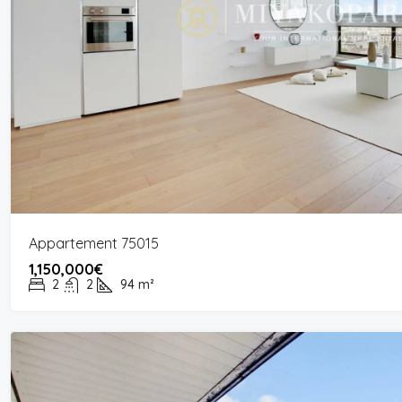
Appartement 75015
1,150,000€
2
2
94
m²