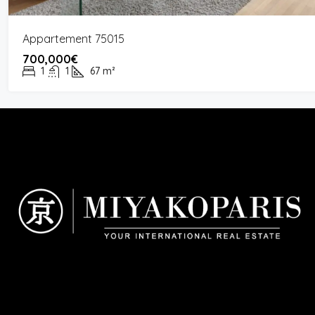
Appartement 75015
700,000€
1
1
67
m²