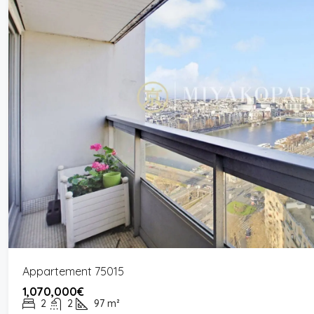
Appartement 75015
1,070,000€
2
2
97
m²