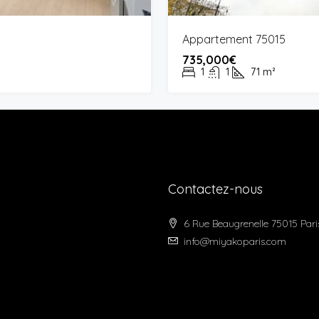
Appartement 75015
735,000€
1
1
71
m²
Contactez-nous
6 Rue Beaugrenelle 75015 Pari
info@miyakoparis.com