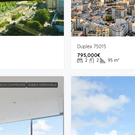
Duplex 75015
795,000€
2
2
95
m²
SOUS COMPROMIS
TEASER DISPONIBLE