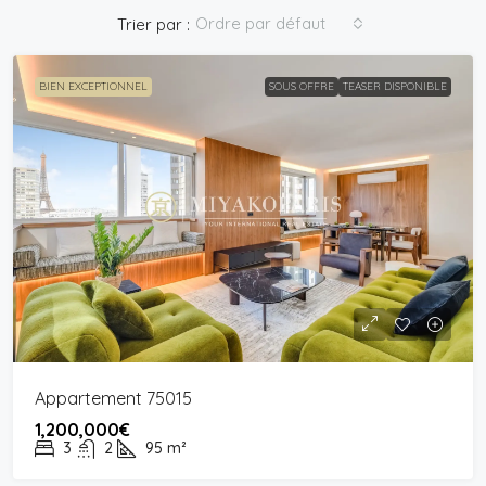
Ordre par défaut
Trier par :
BIEN EXCEPTIONNEL
SOUS OFFRE
TEASER DISPONIBLE
Appartement 75015
1,200,000€
3
2
95
m²