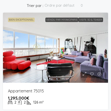
Ordre par défaut
Trier par :
BIEN EXCEPTIONNEL
VENDU PAR MIYAKOPARIS
VISITE 3D & TEASER
Appartement 75015
1,295,000€
2
2
126
m²