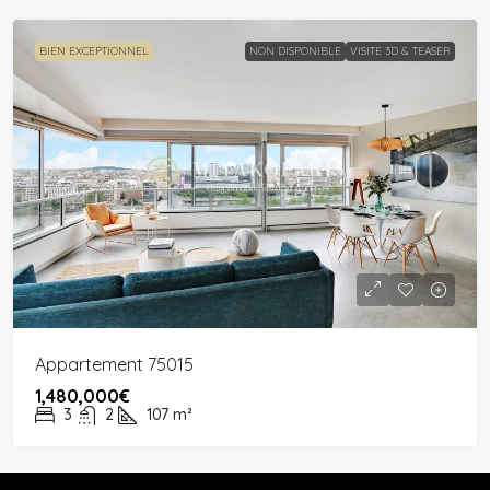
BIEN EXCEPTIONNEL
NON DISPONIBLE
VISITE 3D & TEASER
Appartement 75015
1,480,000€
3
2
107
m²