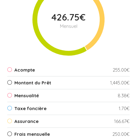
426.75€
Mensuel
Acompte
255.00€
Montant du Prêt
1,445.00€
Mensualité
8.38€
Taxe foncière
1.70€
Assurance
166.67€
Frais mensuelle
250.00€