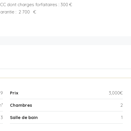
 CC dont charges forfaitaires : 300 €
arantie : 2 700 €
29
Prix
3,000€
m²
Chambres
2
3
Salle de bain
1