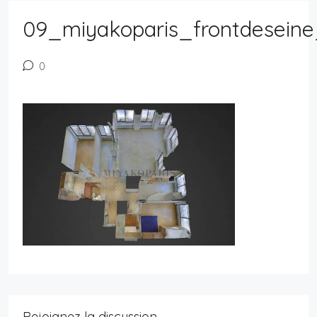
09_miyakoparis_frontdeseine
0
Rejoignez la discussion