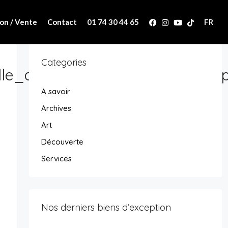
on / Vente
Contact
01 74 30 44 65
FR
Categories
lle_appartementfrontdeseine_ap
A savoir
Archives
Art
Découverte
Services
Nos derniers biens d’exception