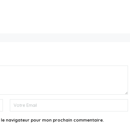
5,800,000€
Appartement 75016
3
3
244
m²
APPARTEMENT
s le navigateur pour mon prochain commentaire.