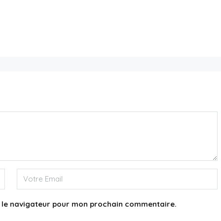
5,800,000€
Appartement 75016
3
3
244
m²
APPARTEMENT
s le navigateur pour mon prochain commentaire.