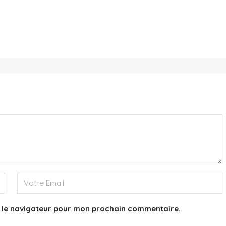
5,800,000€
Appartement 75016
3
3
244
m²
APPARTEMENT
s le navigateur pour mon prochain commentaire.