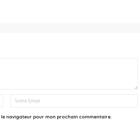
5,800,000€
Appartement 75016
3
3
244
m²
APPARTEMENT
s le navigateur pour mon prochain commentaire.