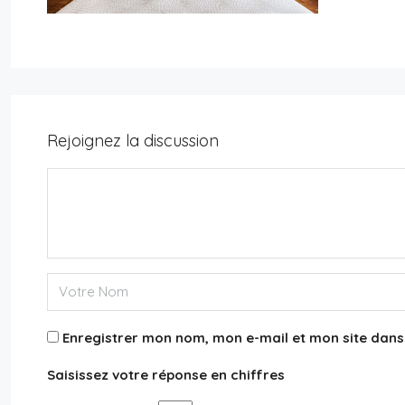
Rejoignez la discussion
11,500€
Appartement 75015
3
2
131
m²
APPARTEMENT
Enregistrer mon nom, mon e-mail et mon site dan
Saisissez votre réponse en chiffres