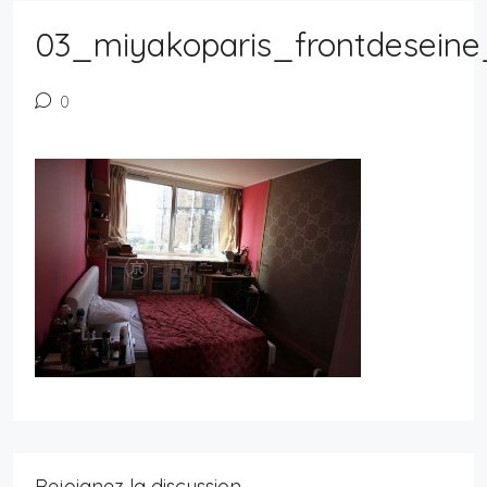
03_miyakoparis_frontdeseine
0
Rejoignez la discussion