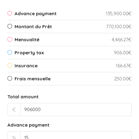
Advance payment
135,900.00€
Montant du Prêt
770,100.00€
Mensualité
4,466.27€
Property tax
906.00€
Insurance
166.67€
Frais mensuelle
250.00€
Total amount
€
Advance payment
%