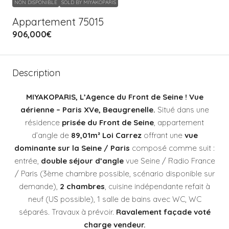
NON DISPONIBLE
SOLD BY MIYAKOPARIS
Appartement 75015
906,000€
Description
MIYAKOPARIS, L’Agence du Front de Seine ! Vue
aérienne – Paris XVe, Beaugrenelle.
Situé dans
une
résidence
prisée du Front de Seine
,
appartement
d’angle de
89,01m² Loi Carrez
offrant une
vue
dominante sur la Seine / Paris
composé comme suit :
entrée,
double séjour d’angle
vue Seine / Radio France
/ Paris (3ème chambre possible, scénario disponible sur
demande),
2 chambres
, cuisine indépendante refait à
neuf (US possible), 1 salle de bains avec WC, WC
séparés. Travaux à prévoir.
Ravalement façade voté
charge vendeur.