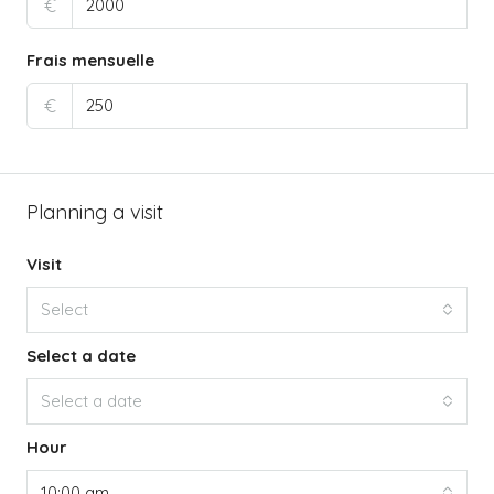
€
Frais mensuelle
€
Planning a visit
Visit
Select
Select a date
Select a date
Hour
10:00 am