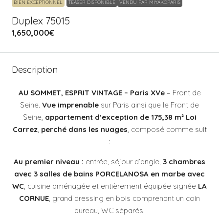
BIEN EXCEPTIONNEL
TEASER DISPONIBLE
VENDU PAR MIYAKOPARIS
Duplex 75015
1,650,000€
Description
AU SOMMET, ESPRIT VINTAGE – Paris XVe
– Front de
Seine.
Vue imprenable
sur Paris ainsi que le Front de
Seine,
appartement d’exception de 175,38 m² Loi
Carrez
,
perché dans les nuages
, composé comme suit
:
Au premier niveau :
entrée, séjour d’angle,
3 chambres
avec 3 salles de bains PORCELANOSA en marbe avec
WC
, cuisine aménagée et entièrement équipée signée
LA
CORNUE
, grand dressing en bois comprenant un coin
bureau, WC séparés.