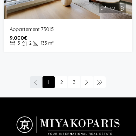
Appartement 75015
9,000€
3
2
133
m²
1
2
3