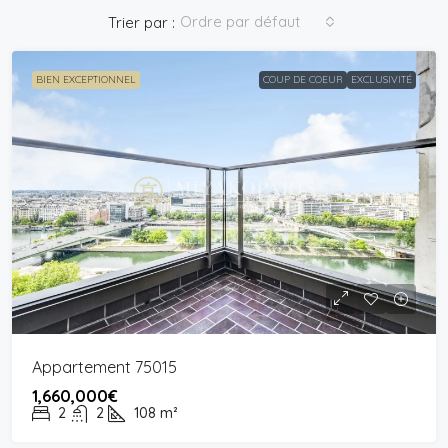
Ordre par défaut
Trier par :
BIEN EXCEPTIONNEL
COUP DE COEUR
EXCLUSIVITÉ
Appartement 75015
1,660,000€
2
2
108
m²