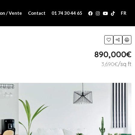
on / Vente
Contact
01 74 30 44 65
FR
890,000€
3,690€
/sq ft