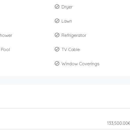
Dryer
Lawn
Shower
Refrigerator
 Pool
TV Cable
Window Coverings
133,500.00