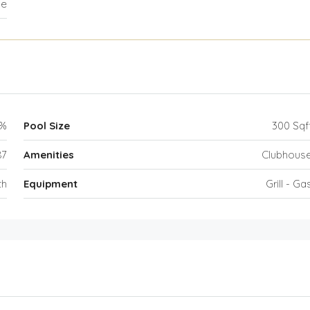
le
0%
Pool Size
300 Sqf
87
Amenities
Clubhous
th
Equipment
Grill - Ga