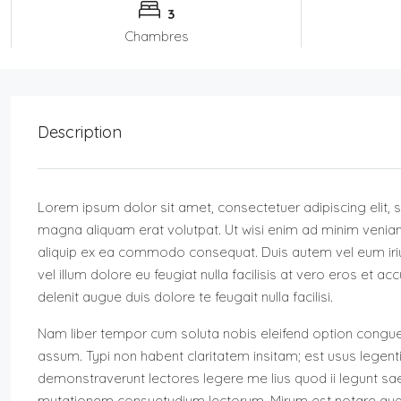
3
Chambres
Description
Lorem ipsum dolor sit amet, consectetuer adipiscing elit,
magna aliquam erat volutpat. Ut wisi enim ad minim veniam, 
aliquip ex ea commodo consequat. Duis autem vel eum iriure
vel illum dolore eu feugiat nulla facilisis at vero eros et a
delenit augue duis dolore te feugait nulla facilisi.
Nam liber tempor cum soluta nobis eleifend option congue
assum. Typi non habent claritatem insitam; est usus legentis
demonstraverunt lectores legere me lius quod ii legunt sae
mutationem consuetudium lectorum. Mirum est notare qua