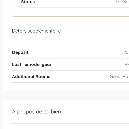
Status
For Sa
Détails supplémentaire
Deposit
2
Last remodel year
19
Additional Rooms:
Guest Ba
A propos de ce bien