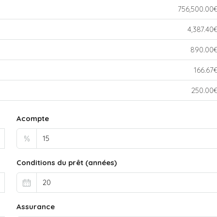
756,500.00
4,387.40
890.00
166.67
250.00
Acompte
%
Conditions du prêt (années)
Assurance