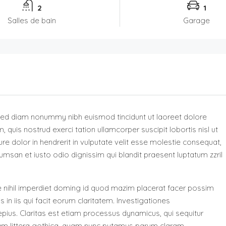
2
1
Salles de bain
Garage
 sed diam nonummy nibh euismod tincidunt ut laoreet dolore
quis nostrud exerci tation ullamcorper suscipit lobortis nisl ut
 dolor in hendrerit in vulputate velit esse molestie consequat,
ccumsan et iusto odio dignissim qui blandit praesent luptatum zzril
 nihil imperdiet doming id quod mazim placerat facer possim
 in iis qui facit eorum claritatem. Investigationes
pius. Claritas est etiam processus dynamicus, qui sequitur
m littera gothica, quam nunc putamus parum claram,