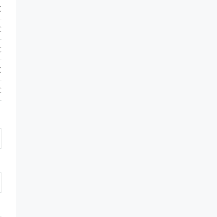
€
€
€
€
€