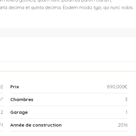
uarta decima et quinta decima. Eodem modo typi, qui nunc nobis
02
Prix
890,000€
m²
Chambres
3
2
Garage
1
Ft
Année de construction
2016