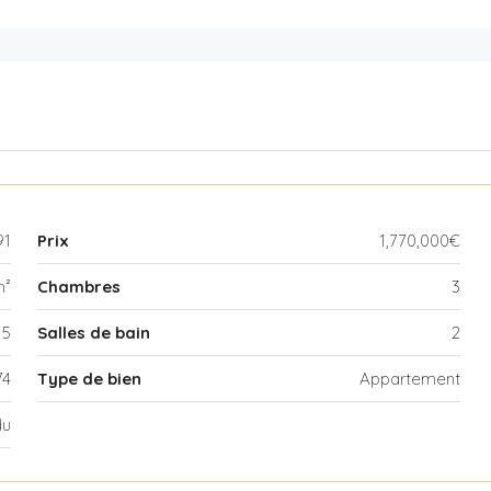
91
Prix
1,770,000€
m²
Chambres
3
5
Salles de bain
2
74
Type de bien
Appartement
du