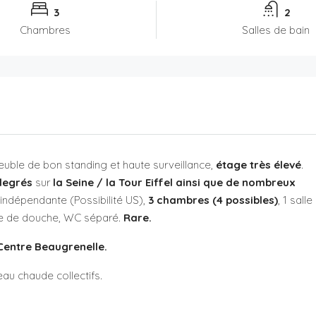
3
2
Chambres
Salles de bain
uble de bon standing et haute surveillance,
étage très élevé
.
degrés
sur
la Seine / la Tour Eiffel ainsi que de nombreux
indépendante (Possibilité US),
3 chambres (4 possibles)
, 1 salle
le de douche, WC séparé.
Rare.
Centre Beaugrenelle.
au chaude collectifs.