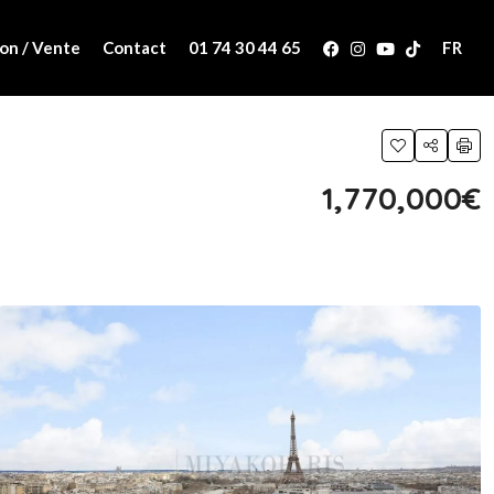
on / Vente
Contact
01 74 30 44 65
FR
1,770,000€