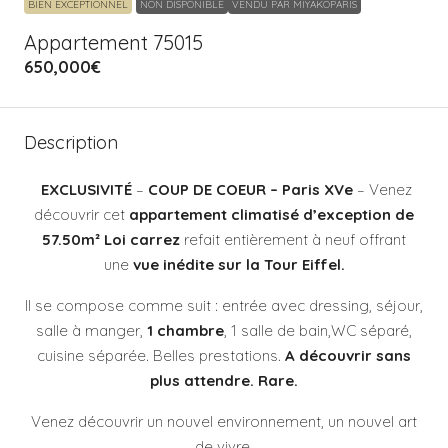
BIEN EXCEPTIONNEL
NON DISPONIBLE
VENDU PAR MIYAKOPARIS
Appartement 75015
650,000€
Description
EXCLUSIVITÉ
–
COUP DE COEUR –
Paris XVe
– Venez
découvrir cet
appartement climatisé d’exception de
57.50m² Loi carrez
refait entièrement à neuf offrant
une
vue inédite sur la Tour Eiffel.
Il se compose comme suit : entrée avec dressing, séjour,
salle à manger,
1 chambre
, 1 salle de bain,WC séparé,
cuisine séparée. Belles prestations.
A découvrir sans
plus attendre. Rare.
Venez découvrir un nouvel environnement, un nouvel art
de vivre.