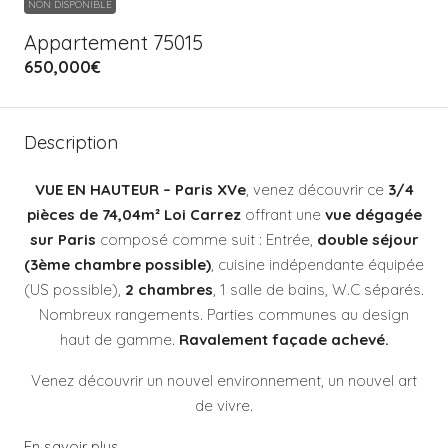
NON DISPONIBLE
Appartement 75015
650,000€
Description
VUE EN HAUTEUR –
Paris XVe
, venez découvrir ce
3/4
pièces de 74,04m² Loi Carrez
offrant une
vue dégagée
sur Paris
composé comme suit : Entrée,
double séjour
(3ème chambre possible)
, cuisine indépendante équipée
(US possible),
2 chambres
, 1 salle de bains, W.C séparés.
Nombreux rangements. Parties communes au design
haut de gamme.
Ravalement façade achevé.
Venez découvrir un nouvel environnement, un nouvel art
de vivre.
En savoir plus