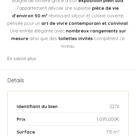
Baigné de lumière grâce à son
exposition plein sud
,
l’appartement dévoile une superbe
pièce de vie
d’environ 50 m²
réunissant séjour et cuisine ouverte,
pensée pour un
art de vivre contemporain et convivial
.
Une entrée élégante avec
nombreux rangements sur
mesure
ainsi que des
toilettes invités
complètent ce
niveau.
En savoir plus
Détails
Identifiant du bien
2276
Prix
1,095,000€
Surface
115 m²