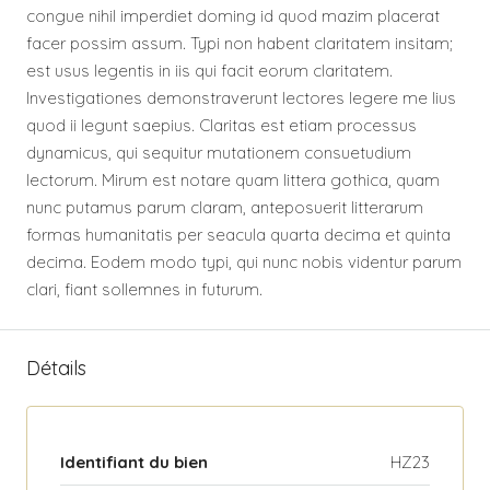
congue nihil imperdiet doming id quod mazim placerat
facer possim assum. Typi non habent claritatem insitam;
est usus legentis in iis qui facit eorum claritatem.
Investigationes demonstraverunt lectores legere me lius
quod ii legunt saepius. Claritas est etiam processus
dynamicus, qui sequitur mutationem consuetudium
lectorum. Mirum est notare quam littera gothica, quam
nunc putamus parum claram, anteposuerit litterarum
formas humanitatis per seacula quarta decima et quinta
decima. Eodem modo typi, qui nunc nobis videntur parum
clari, fiant sollemnes in futurum.
Détails
Identifiant du bien
HZ23