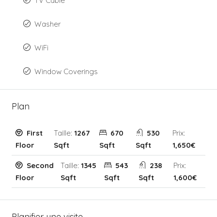
TV Cable
Washer
WiFi
Window Coverings
Plan
First
Taille:
1267
670
530
Prix:
Floor
Sqft
Sqft
Sqft
1,650€
Second
Taille:
1345
543
238
Prix:
Floor
Sqft
Sqft
Sqft
1,600€
Planifier une visite